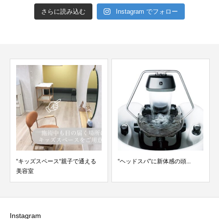
さらに読み込む
Instagram でフォロー
ッズスペース“親子で通える
“ヘッドスパ”に新体感の頭...
多摩センター/
室
Instagram