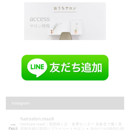
access
サロン情報
instagram
hairsalon.mauli
hair&spa mauli｜聖蹟桜ヶ丘・多摩センター
表参道で働く美
容師夫婦の貸切りプライベートサロン
自分だけの特別な時