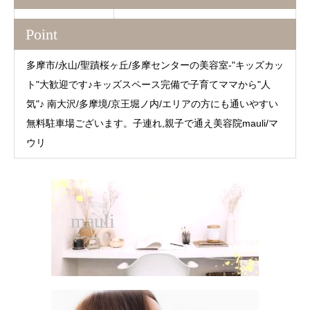
Point
多摩市/永山/聖蹟桜ヶ丘/多摩センターの美容室-"キッズカッ
ト"大歓迎です♪キッズスペース完備で子育てママから"人
気"♪ 南大沢/多摩境/京王堀ノ内/エリアの方にも通いやすい
無料駐車場ございます。子連れ,親子で通え美容院mauli/マ
ウリ
mauli
マウリ