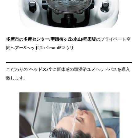
多摩市
の
多摩センター
/
聖蹟桜ヶ丘
/
永山
/
稲田堤
のプライベート空
間ヘアー&ヘッドスパ-mauli/マウリ
こだわりの”
ヘッドスパ
“に新体感の頭浸浴ユメヘッドバスを導入
致します。