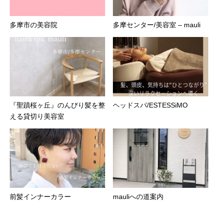
多摩市の美容院
多摩センター/美容室 – mauli
『聖蹟桜ヶ丘』のんびり髪を整
ヘッドスパ/ESTESSiMO
える貸切り美容室
前髪インナーカラー
mauliへの道案内