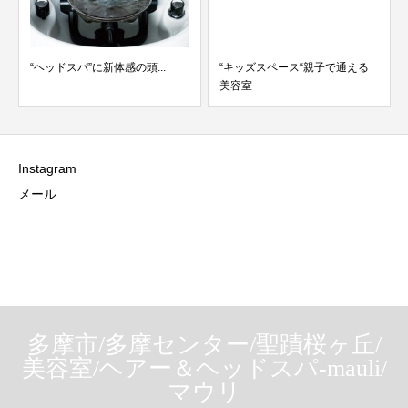
“ヘッドスパ”に新体感の頭...
“キッズスペース“親子で通える
美容室
Instagram
メール
多摩市/多摩センター/聖蹟桜ヶ丘/
美容室/ヘアー＆ヘッドスパ-mauli/
マウリ