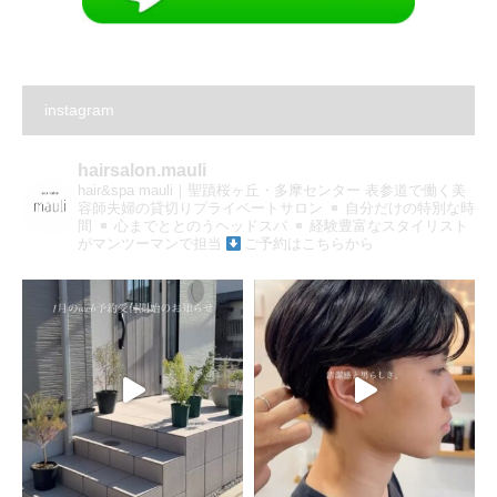
instagram
hairsalon.mauli
hair&spa mauli｜聖蹟桜ヶ丘・多摩センター
表参道で働く美
容師夫婦の貸切りプライベートサロン
自分だけの特別な時
間
心までととのうヘッドスパ
経験豊富なスタイリスト
がマンツーマンで担当
ご予約はこちらから